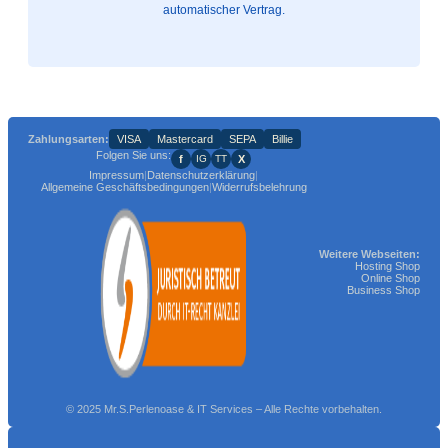
automatischer Vertrag.
Zahlungsarten:
VISA
Mastercard
SEPA
Billie
Folgen Sie uns:
f
X
IG
TT
Impressum
|
Datenschutzerklärung
|
Allgemeine Geschäftsbedingungen
|
Widerrufsbelehrung
Weitere Webseiten:
Hosting Shop
Online Shop
Business Shop
© 2025 Mr.S.Perlenoase & IT Services – Alle Rechte vorbehalten.