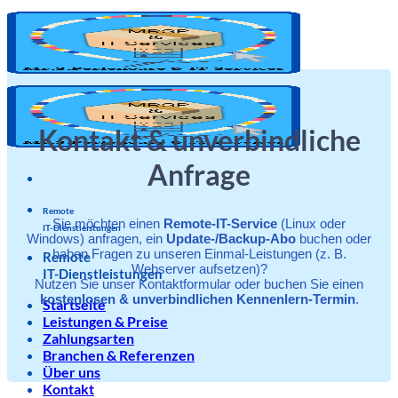
Zum
Inhalt
springen
Kontakt & unverbindliche
Anfrage
Remote
Sie möchten einen
Remote-IT-Service
(Linux oder
IT-Dienstleistungen
Windows) anfragen, ein
Update-/Backup-Abo
buchen oder
haben Fragen zu unseren Einmal-Leistungen (z. B.
Remote
Webserver aufsetzen)?
IT-Dienstleistungen
Nutzen Sie unser Kontaktformular oder buchen Sie einen
kostenlosen & unverbindlichen Kennenlern-Termin
.
Startseite
Leistungen & Preise
Zahlungsarten
Branchen & Referenzen
Über uns
Kontakt